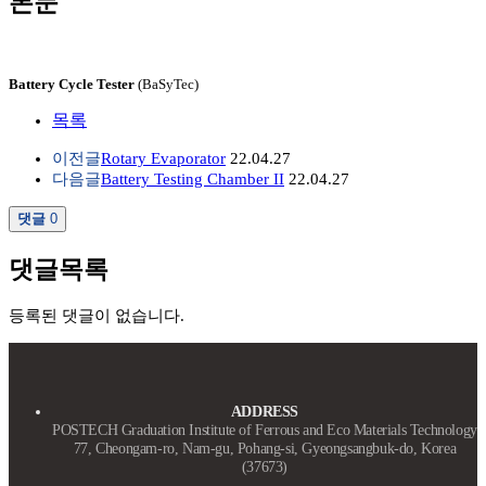
본문
Battery Cycle Tester
(BaSyTec)
목록
이전글
Rotary Evaporator
22.04.27
다음글
Battery Testing Chamber II
22.04.27
댓글
0
댓글목록
등록된 댓글이 없습니다.
ADDRESS
POSTECH Graduation Institute of Ferrous and Eco Materials Technology
77, Cheongam-ro, Nam-gu, Pohang-si, Gyeongsangbuk-do, Korea
(37673)