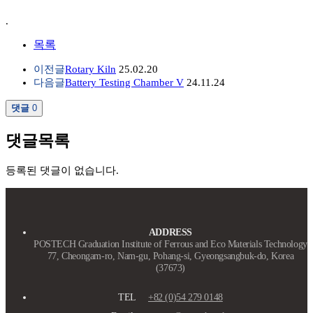
.
목록
이전글
Rotary Kiln
25.02.20
다음글
Battery Testing Chamber V
24.11.24
댓글
0
댓글목록
등록된 댓글이 없습니다.
ADDRESS
POSTECH Graduation Institute of Ferrous and Eco Materials Technology
77, Cheongam-ro, Nam-gu, Pohang-si, Gyeongsangbuk-do, Korea
(37673)
TEL
+82 (0)54 279 0148